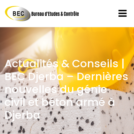
Actualités & Conseils |
BEC Djerba – Dernières
nouvelles du génie
civil et béton armé à
Djerba