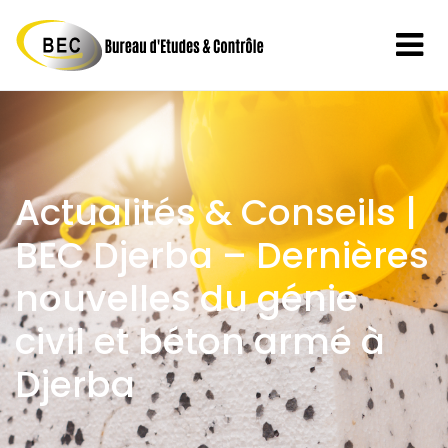
Actualités & Conseils |
BEC Djerba – Dernières
nouvelles du génie
civil et béton armé à
Djerba