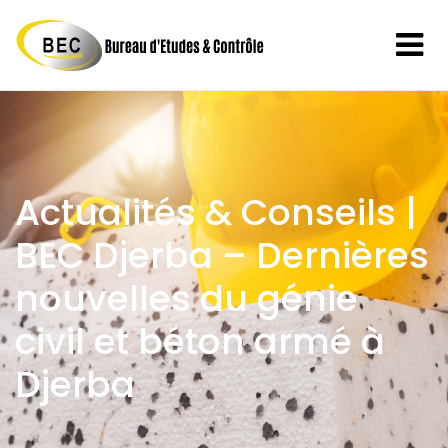
Actualités & Conseils |
BEC Djerba – Dernières
nouvelles du génie
civil et béton armé à
Djerba