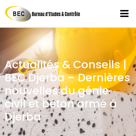
Actualités & Conseils |
BEC Djerba – Dernières
nouvelles du génie
civil et béton armé à
Djerba